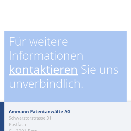
Für weitere
Informationen
kontaktieren
Sie uns
unverbindlich.
Ammann Patentanwälte AG
Schwarztorstrasse 31
Postfach
CH-3001 Bern