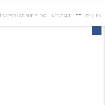
IPS IRSCH GROUP BLOG
KONTAKT
DE
〡
FR
〡
EN