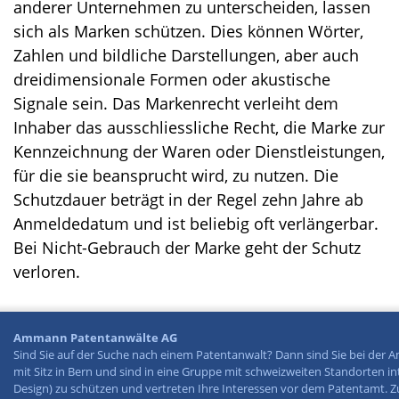
anderer Unternehmen zu unterscheiden, lassen
sich als Marken schützen. Dies können Wörter,
Zahlen und bildliche Darstellungen, aber auch
dreidimensionale Formen oder akustische
Signale sein. Das Markenrecht verleiht dem
Inhaber das ausschliessliche Recht, die Marke zur
Kennzeichnung der Waren oder Dienstleistungen,
für die sie beansprucht wird, zu nutzen. Die
Schutzdauer beträgt in der Regel zehn Jahre ab
Anmeldedatum und ist beliebig oft verlängerbar.
Bei Nicht-Gebrauch der Marke geht der Schutz
verloren.
Ammann Patentanwälte AG
Sind Sie auf der Suche nach einem Patentanwalt? Dann sind Sie bei der 
mit Sitz in Bern und sind in eine Gruppe mit schweizweiten Standorten int
Design) zu schützen und vertreten Ihre Interessen vor dem Patentamt. Z